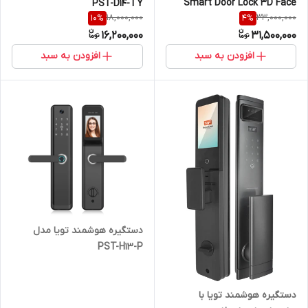
Smart Door Lock 3D Face
PST-D14-TY
18,000,000
33,000,000
10
%
4
%
Fingerprint H20-3D
16,200,000
31,500,000
افزودن به سبد
افزودن به سبد
دستگیره هوشمند تویا مدل
PST-H13-P
دستگیره هوشمند تویا با