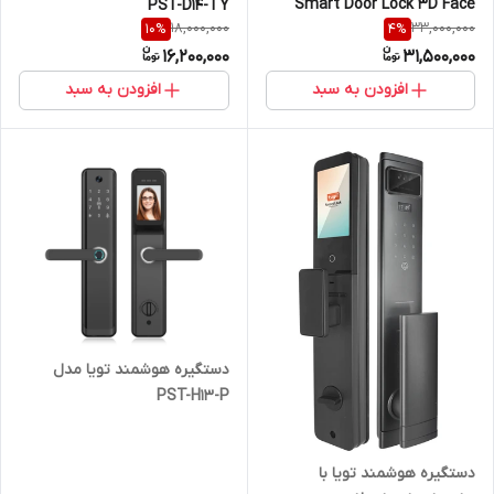
Smart Door Lock 3D Face
PST-D14-TY
18,000,000
33,000,000
10
%
4
%
Fingerprint H20-3D
16,200,000
31,500,000
افزودن به سبد
افزودن به سبد
دستگیره هوشمند تویا مدل
PST-H13-P
دستگیره هوشمند تویا با