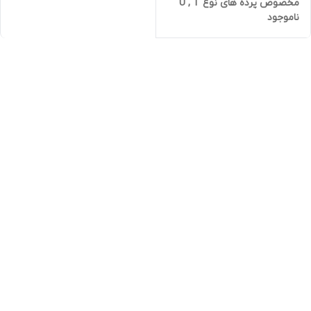
مخصوص پرده های نوع U , T
ناموجود