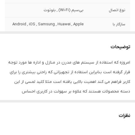
نوع اتصال
بی‌سیم (Wi-Fi) , بلوتوث
سازگار با
Android , iOS , Samsung , Huawei , Apple
اصالت کالا
اصل
توضیحات
امروزه که استفاده از سیستم های مدرن در منازل و اداره ها مورد توجه
قرار گرفته است بنابراین استفاده از تجهیزاتی که راحتی بیشتری را برای
کاربر فراهم می کند اهمیت بالایی یافته است مثلا کلید لمسی از این
دسته محصولات هستند که علاوه بر سهولت در کاربری احساس
خوشایندی را هم به افراد القا می کنند. شما با استفاده از این کلیدها می
توانید تکنولوژی پیشرفته ای را وارد فضای منزل یا محل کار خود نمایید و
نظرات
از کیفیت بالای این محصول لذت ببرید. این کلید 1 پل تاچ دارای بدنه ای
کریستالی و نشکن است که ضد ضربه می باشد و مجهز به تکنولوژی