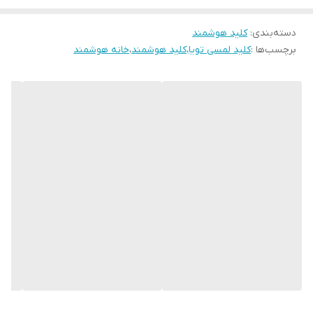
پیشرفته لمسی خازنی است که سبب سهولت کار با کلید شده است.
دسته‌بندی
:
کلید هوشمند
همچنین این کلید با دارا بودن ارتباط وای فای به راحتی با اپلیکیشن های
برچسب‌ها :
کلید لمسی تویا
،
کلید هوشمند
،
خانه هوشمند
مختلف ارتباط برقرار کرده و امکان کنترل مصرف کننده های مورد نظر را
به صورت بیسیم فراهم می کند.شما در این محصول علاوه بر کنترل با
اینترنت میتوانید با بلوتوث و به صوت محلی به راحتی کلیدها را کنترل
کنید
دارای 1 سال گارانتی تعویض