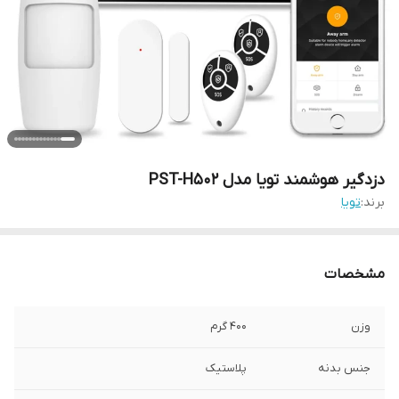
دزدگیر هوشمند تویا مدل PST-H502
برند:
تویا
مشخصات
وزن
400 گرم
جنس بدنه
پلاستیک