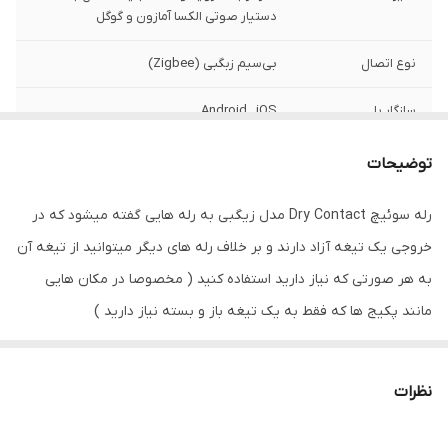
دستیار صوتی الکسا آمازون و گوگل
نوع اتصال
بی‌سیم زبگبی (Zigbee)
سازگار با
Android , iOS
ابعاد
2x4x4
توضیحات
اقلام همراه
دفترچه راهنما
رله سوئیچ Dry Contact مدل زیگبی به رله هایی گفته میشود که در
خروجی یک تیغه آزاد دارند و بر خلاف رله های دیگر میتوانید از تیغه آن
وزن
50 گرم
به هر صورتی که نیاز دارید استفاده کنید ( مخصوصا در مکان هایی
اصالت کالا
اصل
مانند پکیج ها که فقط به یک تیغه باز و بسته نیاز دارید )
رله سوئیچ Dry Contact هوشمند TUYA با خروجی 5 آمپری بدون با
استفاده از سرور مرکزی به اینترنت متصل شده و از راه دور توسط گوشی
نظرات
موبایل قابل کنترل است . امکان زمانبندی و سناریو نویسی را دارد . این
رله سوئیچ هوشمند با ابعاد بسیار کوچک 4CMx4CM به راحتی در قوطی