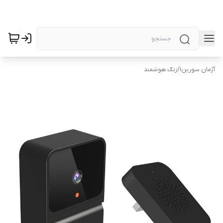
آژمان سورین1
/
زنگ هوشمند