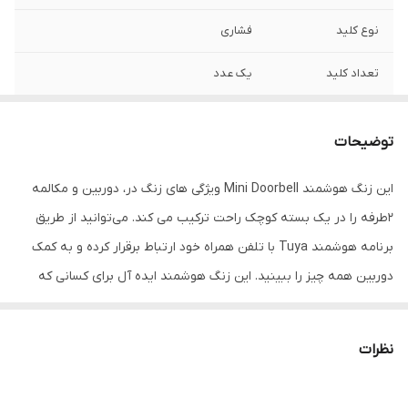
نوع کلید
فشاری
تعداد کلید
یک عدد
مقاومت در برابر آب
مقاومت در برابر آب
توضیحات
امکانات زنگ
دارای نشانگر
این زنگ هوشمند Mini Doorbell ویژگی های زنگ در، دوربین و مکالمه
نوع ارتباط با کلید
بی سیم
2طرفه را در یک بسته کوچک راحت ترکیب می کند. می‌توانید از طریق
تعداد فایل
یک عدد
برنامه هوشمند Tuya با تلفن همراه خود ارتباط برقرار کرده و به کمک
دوربین همه چیز را ببینید. این زنگ هوشمند ایده آل برای کسانی که
ویژگی های زنگ
قابلیت تغییر میزان صدا
نگران امنیت خود هستند و می خواهند دیگران را به محل زندگی یا دفتر
نوع صدا
ملودی
کار خود راه دهند.این دستگاه تصویر را به صورت ویدیویی HD ارائه می
نظرات
دهد و به صورت در لحظه (Real Time ) به روز می شود. با این برنامه
تعداد باتری
یک عدد
می‌توانید هر چیزی را که دوربین می‌بیند ضبط کنید و حتی اسکرین‌