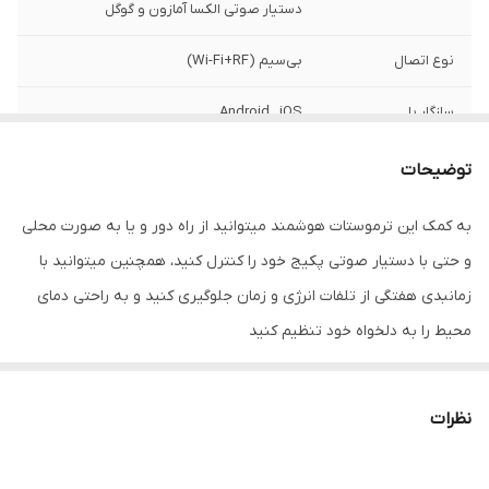
دستیار صوتی الکسا آمازون و گوگل
نوع اتصال
بی‌سیم (Wi-Fi+RF)
سازگار با
Android , iOS
ابعاد
146.7x71.5x7.65 میلیمتر
توضیحات
اقلام همراه
دفترچه راهنما، هولدر دیواری و رو میزی، کابل
به کمک این ترموستات هوشمند میتوانید از راه دور و یا به صورت محلی
USB، سیم جهت اتصال به پکیج، پیچ و رول
و حتی با دستیار صوتی پکیج خود را کنترل کنید، همچنین میتوانید با
پلاک
زمانبدی هفتگی از تلفات انرژی و زمان جلوگیری کنید و به راحتی دمای
وزن
500 گرم
محیط را به دلخواه خود تنظیم کنید
اصالت کالا
اصل
مشخصات:
نظرات
✅ امکان مانیتورینگ از هرجای دنیا تنها با داشتن اینترنت
✅ توانایی کار با آدابتور و 3 باتری قلمی (بدون باتری ارایه