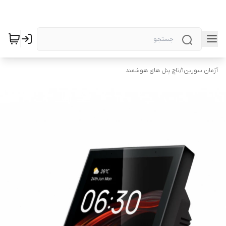
آژمان سورین1
/
تاچ پنل های هوشمند