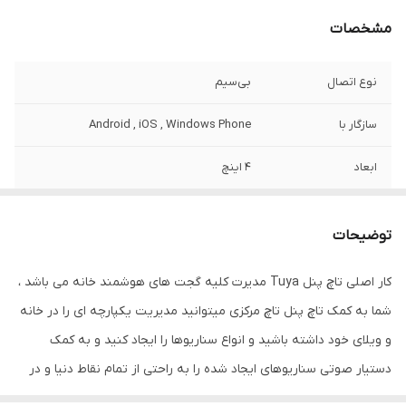
مشخصات
نوع اتصال
بی‌سیم
سازگار با
Android , iOS , Windows Phone
ابعاد
4 اینچ
اقلام همراه
کاتالوگ شامل اموزش کامل
توضیحات
وزن
400 گرم
کار اصلی تاچ پنل Tuya مدیرت کلیه گجت های هوشمند خانه می باشد ،
اصالت کالا
اصل
شما به کمک تاچ پنل تاچ مرکزی میتوانید مدیریت یکپارچه ای را در خانه
و ویلای خود داشته باشید و انواع سناریوها را ایجاد کنید و به کمک
دستیار صوتی سناریوهای ایجاد شده را به راحتی از تمام نقاط دنیا و در
مگان به صورت محلی به راحتی اعمال کنید. این تاچ پنل مرکزی دارای