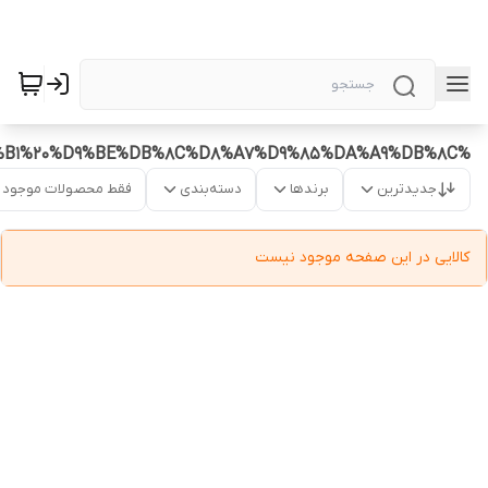
%DA%A9%D9%86%D8%AA%D8%B1%D9%84%D8%B1%20%D9%BE%DB%8C%D8%A7%D9%85%DA%A9%DB%8C
جدیدترین
برندها
دسته‌بندی
فقط محصولات موجود
کالایی در این صفحه موجود نیست