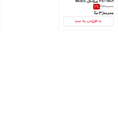
PST-IR09 پروتکل MOES
3,300,000
6
%
3,100,000
افزودن به سبد