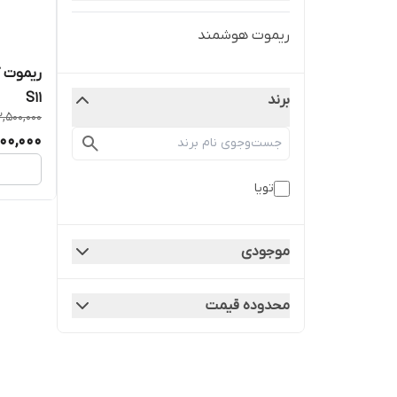
ریموت هوشمند
S11
برند
2,500,000
400,000
تویا
موجودی
محدوده قیمت