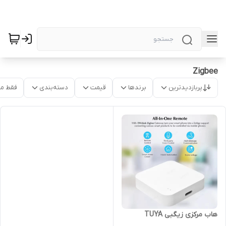
Zigbee
پربازدیدترین
برندها
قیمت
دسته‌بندی
فقط م
هاب مرکزی زیگبی TUYَA