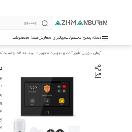
دسته‌بندی محصولات
پیگیری سفارش
همه محصولات
آژمان سورین1
/
ابزار آلات و تجهیزات
/
تجهیزات تردد، حفاظت و امنیت
/
د
دزد
بر
دس
بر
و
ج
وی
م