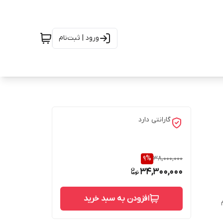
ورود | ثبت‌نام
گارانتی دارد
9
%
38,000,000
34,300,000
افزودن به سبد خرید