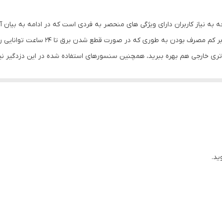
دارد
24 ساعت
این دزدگیر با صفحه نمایشی تمام لمسی 7 ا
باتری خارجی هم بهره ببرید، همچنین سنسورهای استفاده شده در این دزدگیر 
کاتالوگ دستگاه
حرکتی
18.3x13.5x18 سانتی‌متر
قرار خواهد داد که تمام نیازهای فعلی و آینده شما را پوشش خواهد داد،، این 
اصل
 سایر محصولات تویا به صورت سناریو متصل کنید و توانایی محصولات خود را ا
ید.
ده کنید