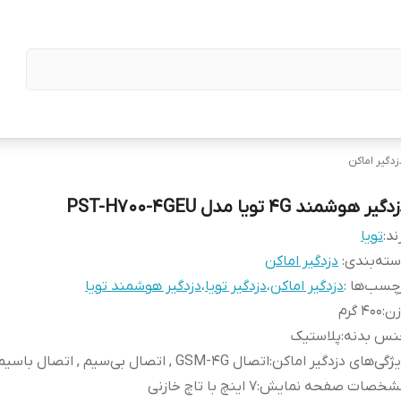
زدگیر اماکن
گیر هوشمند 4G تویا مدل PST-H700-4GEU
ند:
تویا
ته‌بندی
:
دزدگیر اماکن
چسب‌ها :
دزدگیر اماکن
،
دزدگیر تویا
،
دزدگیر هوشمند تویا
زن
:
400 گرم
نس بدنه
:
پلاستیک
ژگی‌های دزدگیر اماکن
:
اتصال GSM‎-4G , اتصال بی‌سیم , اتصال باسیم
شخصات صفحه نمایش
:
7 اینچ با تاچ خازنی