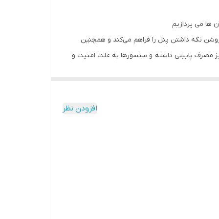
ینچی علاوه بر کم مصرف بودن به طوری که در صورت قطع شدن برق تا 24 ساعت توانایی روشن نگه داشتن پنل را فراهم می‌کند و همچنین
نیز مصرف پایینی داشته و سنسورها به علت امنیت و
2 عدد ریموت کنترلی، 1 عدد سنسور حرکتی، سنسور 1 عدد مگنت درب و پنجره، ۱ عدد زنگ بیسیم، شارژر به همراه کابل و
برد مناسب استاندارد 100 تا 150 متری از پنل اصلی نصب شوند که تمام نگرانی های شما برای پوشش سنسورها را برطرف میکند همچنین این دزتا 100 سنسور بیسیم مانند انواع سنسورهای
 و مگنتی، سنسورهای نشت گاز ، نشت آب، سنسور دود و آتش و نشت مونواکسید کربن و انواع سنسورهای دیگر و همچنین 8 زون سیمدار نه تنها نیاز امنیتی شما را برطرف میکند
دزدگیر را میتوانید به صورت دیوارکوب و رومیزی نصب و
افزودن نظر
فزایش دهید