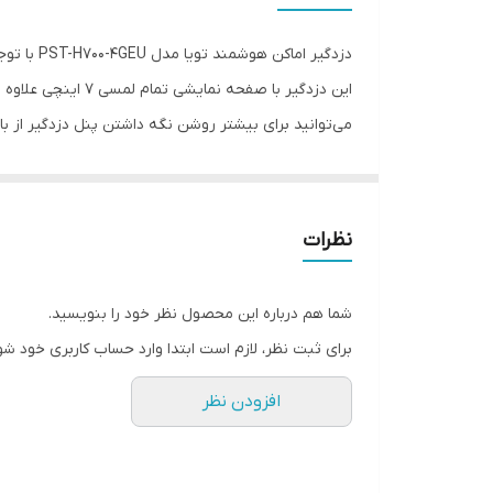
اتصالات فیزیکی
دزدگیر اماکن هوشمند تویا مدل PST-H700-4GEU با توجه به نیاز کاربران دارای ویژگی های منحصر به فردی است که در ادامه به بیان آن ها می پردازیم
مدت زمان کارکرد باتری
می‌توانید برای بیشتر روشن نگه داشتن پنل دزدگیر از 
اقلام همراه
ابعاد
بلکه میتوانید یک خانه هوشمند کامل نیز در اختیار شما 
نظرات
اصالت کالا
استفاده کنید همچنین میتوانید این دزدگیر را به همراه
شما هم درباره این محصول نظر خود را بنویسید.
تماس جهت مشاوره رایگان
برای ثبت نظر، لازم است ابتدا وارد حساب کاربری خود شو
مهندس وکیلی 09361023974
افزودن نظر
بررسی اجمالی این دزدگیر را میتوانید در ویدیو زیر مشاه