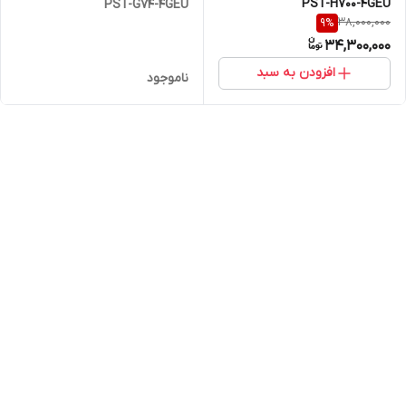
PST-H700-4GEU
PST-G74-4GEU
38,000,000
9
%
34,300,000
افزودن به سبد
ناموجود