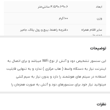
ابعاد
10.6*10.6*4.15 سانتی‌متر
وزن
100 گرم
سایر اقلام همراه
دفترچه راهنما، پیچ و رول پلاک، جامپر
محصول
اصالت کالا
اصل
توضیحات
سایر توضیحات
جریان کاری این سنسور کمتر از 100 میلی آمپر و
این سنسور تشخیص دود و آتش از نوع WiFi میباشد و برای اتصال به
جریان حالت استاتیک آن کمتر از 10 میکرو آمپر
اینترنت نیاز به دستگاه واسط ( هاب مرکزی ) ندارد و به تنهایی قابلیت
است و بدون نیاز به دستگاه مرکزی میتوانید از
آن استفاده کنید
استفاده در سیتم های هوشمند را دارد و بدون نیاز به سیم کشی
میتوانید نیاز خود برای سنسورهای دود و آتش به صورت همزمان را
برطرف کنید و دیگر نیاز به خرید سنسورهای متنوع ندارید همچنین
میتوانید با ادغام این سنسور کاربردی با سایر سنسورها و گجت های
نظرات
هوشمند و تعریف سناریوهای مختلف یک سیستم بی نقص را برای خود