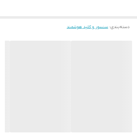
ایجاد کنید و از دنیای مدرن هوشمند بهره ببرید
نکته : این سنسور به تنهایی به سرورهای تویا متصل میشود و برای
دسته‌بندی
:
سنسور و کلید هوشمند
عملکرد نیازی به دستگاه واسط ( هاب مرکزی ) ندارد
مشخصات :
دارای باتری داخلی
فرکانس کاری 2.4 گیگا اهرتز
دارای دگمه تست
آلارم دما بین 54 تا 65 درجه سانتی گراد
خروجی صوتی بیش از 80 دسیبل
استفاده باتری در حالت آماده به کار کمتر از 10 میکرو آمپر
استفاده باتری در حالت ایجاد آلارم کمتر از 100 میلی آمپر
میزان کمبود میزان باتری 6.5 ولت با تلرانس 0.5 ولت