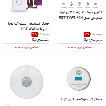
کنترل هوشمند رله 4 کانال تویا
اینترنتی مدل PST-TYWB-4CH
حسگر تشخیص نشت آب تویا
مدل PST-WWD102N
1,800,000
2,800,000
16
%
7
%
1,500,000
2,600,000
افزودن به سبد
افزودن به سبد
حسگر گاز منواکسید کربن تویا