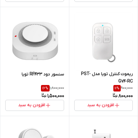
ریموت کنترل تویا مدل PST-
سنسور دود RF433 تویا
G74-RC
1,800,000
900,000
16
%
11
%
1,500,000
800,000
افزودن به سبد
افزودن به سبد