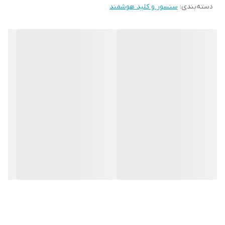
دسته‌بندی
:
سنسور و کلید هوشمند
میزان مصرف در حالت آماده بهکار : کمتر از 12 میکرو آمپر
اپلیکیشن ها : تویا اسمارت و اسمارت لایف
شما در این ویدئو میتوانید نحوه اتصال انواع سنسور های زیگبی توسط
هاب مرکزی به نرم افزارهای اسمارت لایف و تویا اسمارت را مشاهده کنید،
توجه داشته باشید که این ویدئو در مورد سنسور درب پنجره زیگبی
است ولی در نحوه نصب تفاوتی با سایر سنسورها ندارد و شما میتوانید
به همین روش سایر اکسسوری های زیگبی را نیز به این نرم افزار ها
متصل کنید