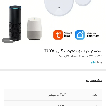
سنسور درب و پنجره زیگبی TUYَA
Door/Windows Sensor (ZG-102ZL)
برند:
تویا
مشخصات
ابعاد
3x3 سانتی‌متر
وزن
30 گرم