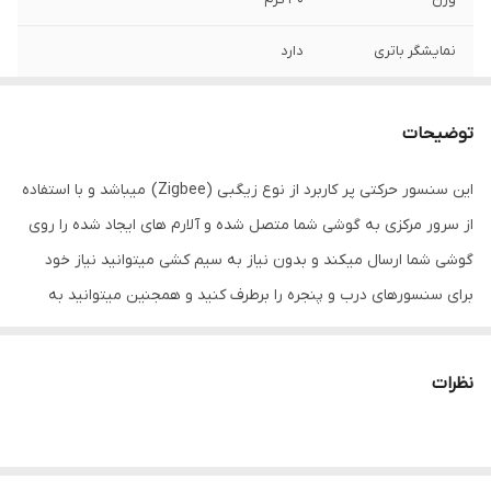
نمایشگر باتری
دارد
اصالت کالا
دارد
توضیحات
سایر توضیحات
با استفاده از دستگاه واسط (هاب مرکزی)
میتوانید از این دستگاه استفاده کنید
این سنسور حرکتی پر کاربرد از نوع زیگبی (Zigbee) میباشد و با استفاده
از سرور مرکزی به گوشی شما متصل شده و آلارم های ایجاد شده را روی
سایر اقلام همراه
دفترچه راهنما، چسب جهت اتصال به درب و
محصول
پنجره، سوزن
گوشی شما ارسال میکند و بدون نیاز به سیم کشی میتوانید نیاز خود
برای سنسورهای درب و پنجره را برطرف کنید و همجنین میتوانید به
تعداد نامحدود از این سنسور استفاده کنید و با ترکیب آن با سایر
سنسورهای تویا و نوشتن انواع سناریو نیاز خود را برطرف کرده و از مزایای
نظرات
بیشمار این سنسور هوشمند استفاده کنید
پروتوکل : زیگبی (Zigbee)
ولتاز کاری : 3 ولت ( باتری سکه ای مدل CR2450 )