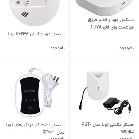
دیتکتور دود و اعلام حریق
هوشمند وای فای TUYA
سنسور دود و آتش RF433 تویا
ناموجود
ناموجود
حسگر مگنتی تویا مدل PST-
سنسور نشت گاز دزدگیرهای تویا
WGB101
مدل RF433