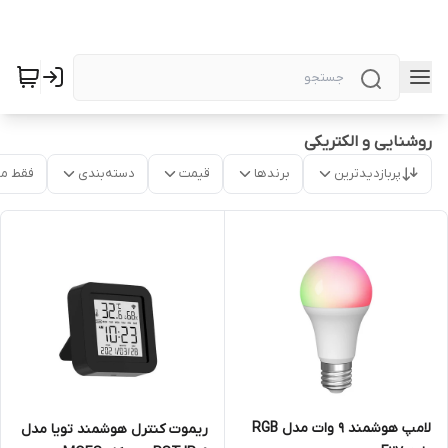
روشنایی و الکتریکی
پربازدیدترین
برندها
قیمت
دسته‌بندی
فقط م
لامپ هوشمند 9 وات مدل RGB
ریموت کنترل هوشمند تویا مدل