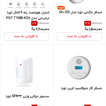
حسگر مگنتی تویا مدل G20-DS
کنترل هوشمند رله 4 کانال تویا
اینترنتی مدل PST-TYWB-4CH
2,800,000
1,800,000
7
%
16
%
2,600,000
1,500,000
افزودن به سبد
افزودن به سبد
حسگر گاز منواکسید کربن تویا
سنسور حرکتی وزنی RF433 تویا