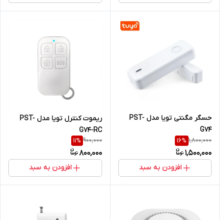
حسگر مگنتی تویا مدل PST-
ریموت کنترل تویا مدل PST-
G74
G74-RC
900,000
1,800,000
11
%
16
%
800,000
1,500,000
افزودن به سبد
افزودن به سبد