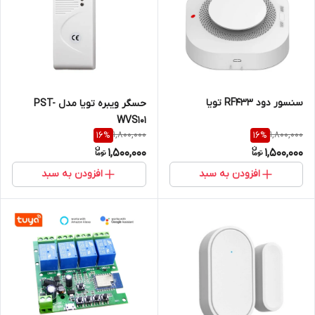
سنسور دود RF433 تویا
حسگر ویبره تویا مدل PST-
WVS101
1,800,000
1,800,000
16
%
16
%
1,500,000
1,500,000
افزودن به سبد
افزودن به سبد