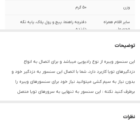
وزن
50 گرم
سایر اقلام همراه
دفترچه راهنما، پیچ و رول پلاک، پایه نگه
محصول
دارنده
سایر توضیحات
جریان کاری این سنسور کمتر از 25 میلی آمپر و
توضیحات
جریان حالت استاتیک آن کمتر از 16 میکرو آمپر
است و از فرکانس 433 را پشتیبانی میکند
این سنسور ویبره از نوع رادیویی میباشد و برای اتصال به انواع
دزدگیرهای تویا کاربرد دارد، شما با اتصال این سنسور به دزدگیر خود و
اصالت کالا
دارد
بدون نیاز به سیم کشی میتوانید نیاز خود برای سنسورهای ویبره را
برطرف کنید نکته : این سنسور به تنهایی به سرورهای تویا متصل
نمیشود و برای عملکرد باید به دزدگیرهای تویا متصل شود
نظرات