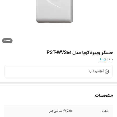
حسگر ویبره تویا مدل PST-WVS101
برند:
تویا
گارانتی دارد
مشخصات
ابعاد
3x5x10 سانتی‌متر